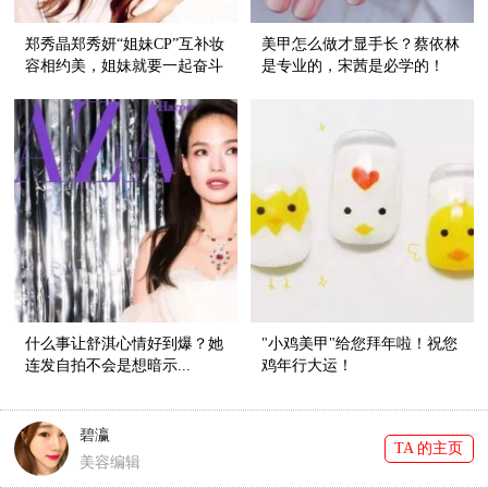
郑秀晶郑秀妍“姐妹CP”互补妆
美甲怎么做才显手长？蔡依林
容相约美，姐妹就要一起奋斗
是专业的，宋茜是必学的！
一起美炸天！
什么事让舒淇心情好到爆？她
"小鸡美甲"给您拜年啦！祝您
连发自拍不会是想暗示...
鸡年行大运！
碧瀛
TA 的主页
美容编辑