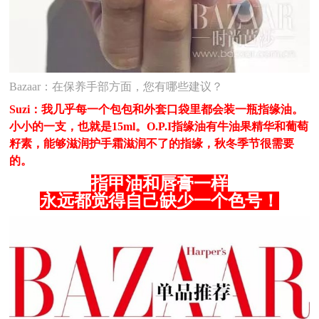
Bazaar：在保养手部方面，您有哪些建议？
Suzi：我几乎每一个包包和外套口袋里都会装一瓶指缘油。
小小的一支，也就是15ml。O.P.I指缘油有牛油果精华和葡萄
籽素，能够滋润护手霜滋润不了的指缘，秋冬季节很需要
的。
指甲油和唇膏一样
永远都觉得自己缺少一个色号！