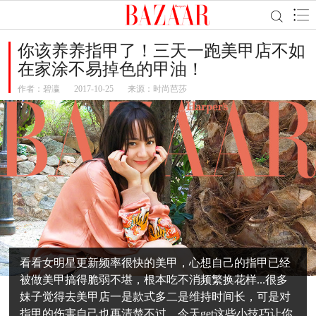
你该养养指甲了！三天一跑美甲店不如
在家涂不易掉色的甲油！
作者：
碧瀛
2017-10-25
来源：时尚芭莎
看看女明星更新频率很快的美甲，心想自己的指甲已经
被做美甲搞得脆弱不堪，根本吃不消频繁换花样...很多
妹子觉得去美甲店一是款式多二是维持时间长，可是对
指甲的伤害自己也再清楚不过。今天get这些小技巧让你