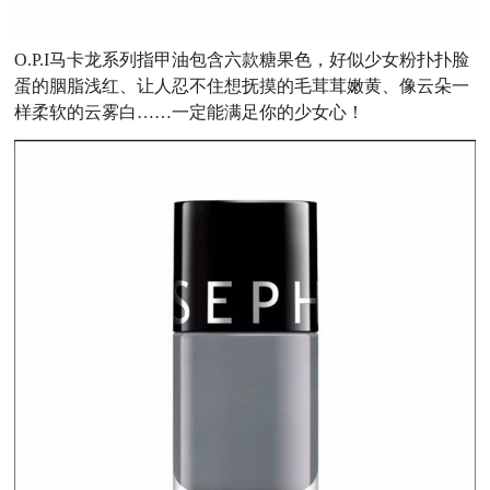
O.P.I马卡龙系列指甲油包含六款糖果色，好似少女粉扑扑脸
蛋的胭脂浅红、让人忍不住想抚摸的毛茸茸嫩黄、像云朵一
样柔软的云雾白……一定能满足你的少女心！