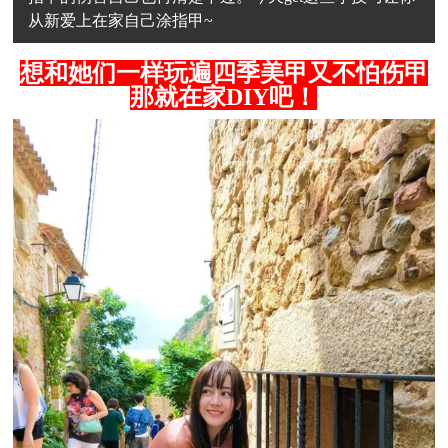
从新爱上在家自己涂指甲~
想和她们一样玩遍四季美甲又不怕伤甲
那就在家DIY吧！