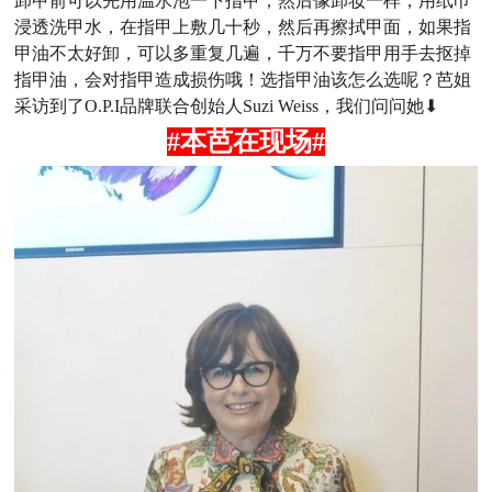
卸甲前可以先用温水泡一下指甲，然后像卸妆一样，用纸巾
浸透洗甲水，在指甲上敷几十秒，然后再擦拭甲面，如果指
甲油不太好卸，可以多重复几遍，千万不要指甲用手去抠掉
指甲油，会对指甲造成损伤哦！选指甲油该怎么选呢？芭姐
采访到了O.P.I品牌联合创始人Suzi Weiss，我们问问她⬇
#本芭在现场#