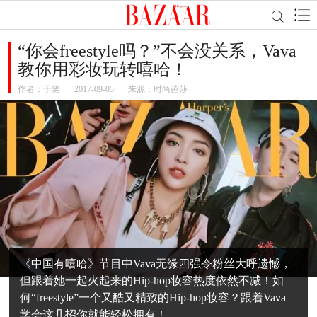
“你会freestyle吗？”不会没关系，Vava
教你用彩妆玩转嘻哈！
作者：
于笑
2017-09-05
来源：时尚芭莎
《中国有嘻哈》节目中Vava无缘四强令粉丝大呼遗憾，
但跟着她一起火起来的Hip-hop妆容热度依然不减！如
何“freestyle”一个又酷又精致的Hip-hop妆容？跟着Vava
学会这几招你就能轻松拥有！