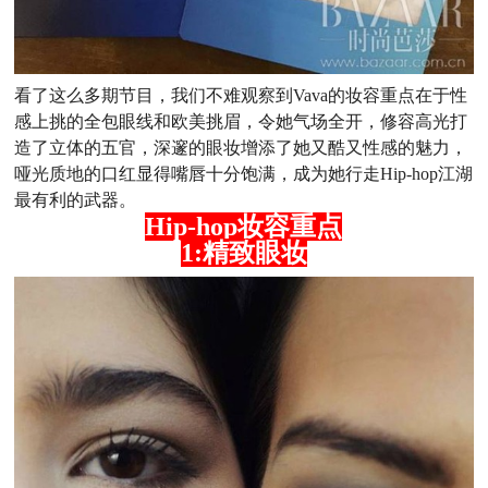
看了这么多期节目，我们不难观察到Vava的妆容重点在于性
感上挑的全包眼线和欧美挑眉，令她气场全开，修容高光打
造了立体的五官，深邃的眼妆增添了她又酷又性感的魅力，
哑光质地的口红显得嘴唇十分饱满，成为她行走Hip-hop江湖
最有利的武器。
Hip-hop妆容重点
1:精致眼妆