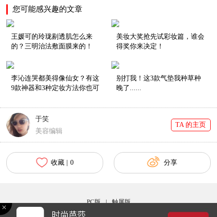
您可能感兴趣的文章
王媛可的玲珑剔透肌怎么来
美妆大奖抢先试彩妆篇，谁会
的？三明治法敷面膜来的！
得奖你来决定！
李沁连哭都美得像仙女？有这
别打我！这3款气垫我种草种
9款神器和3种定妆方法你也可
晚了......
以！
于笑
TA 的主页
美容编辑
收藏 |
0
分享
PC版
|
触屏版