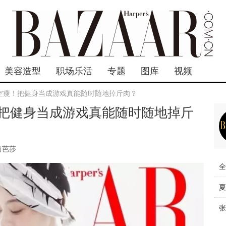
美容造型
职场乐活
专题
图库
视频
空瘦！把健身当成游戏真能随时随地掉斤肉？
把健身当成游戏真能随时随地掉斤
尚芭莎
全
夏
张