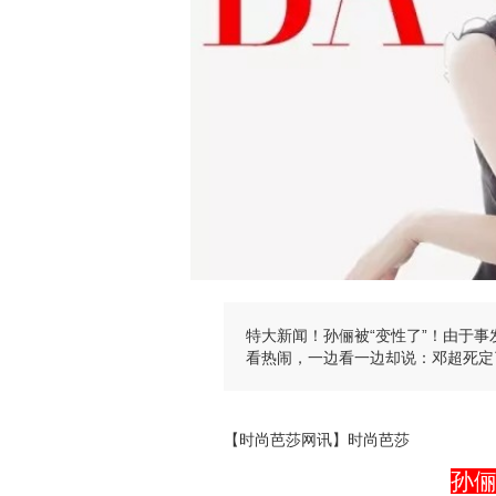
特大新闻！孙俪被“变性了”！由于
看热闹，一边看一边却说：邓超死定
【时尚芭莎网讯】时尚芭莎
孙