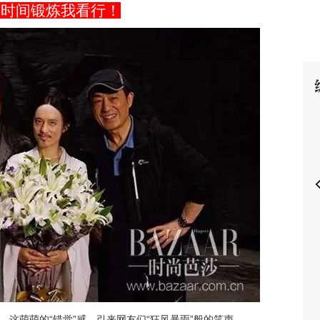
碎时间锻炼我看行！
P
体，这萌萌的“错觉”感，引来网友们“狂风暴雨”般的笑声。