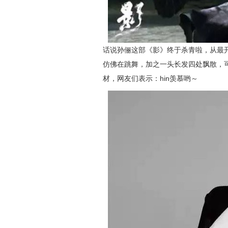
话说孙俪这部《影》终于杀青啦，从最
仿佛在跳舞，加之一头长发四处飘散，
材，网友们表示：hin羡慕哟～