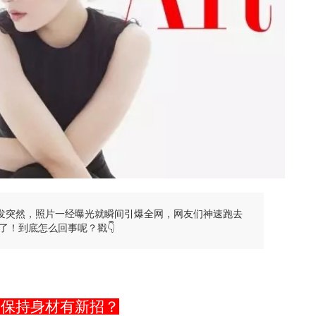
事发突然，照片一经曝光就瞬间引爆全网，网友们神速跑去
了！到底怎么回事呢？戳👇
俪保持身材有新招？