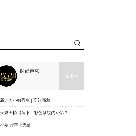
时尚芭莎
更多>>
新迪奥小姐香水 | 高订新裁
天夏天悄悄留下，彩色条纹的回忆？
小斐 行至清亮处