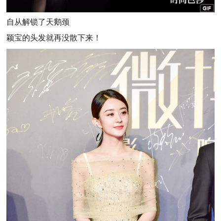
自从解锁了天鹅颈
颖宝的头发就再没散下来！