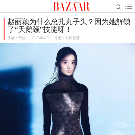
赵丽颖为什么总扎丸子头？因为她解锁
了“天鹅颈”技能呀！
作者：
于笑
2017-06-20
来源：时尚芭莎