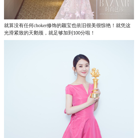
就算没有任何
choker
修饰的颖宝也依旧很美很惊艳！就凭这
光滑紧致的天鹅颈，就足够加到
分啦！
100