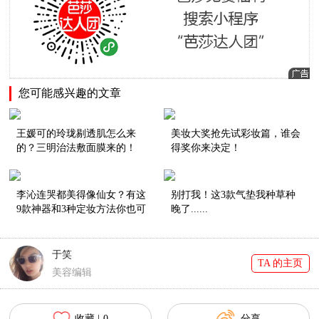
您可能感兴趣的文章
王媛可的玲珑剔透肌怎么来
美妆大奖抢先试彩妆篇，谁会
的？三明治法敷面膜来的！
得奖你来决定！
李沁连哭都美得像仙女？有这
别打我！这3款气垫我种草种
9款神器和3种定妆方法你也可
晚了......
以！
于笑
TA 的主页
美容编辑
收藏 |
0
分享