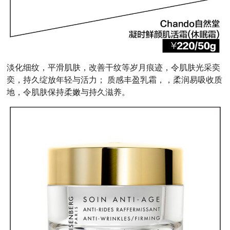
淡化细纹，平滑肌肤，改善干纹等岁月痕迹，令肌肤光采奕
奕，持久绽放年轻与活力； 质感丰盈乳霜，，柔润易吸收质
地，令肌肤保持柔嫩与持久滋养。