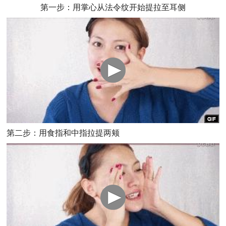
第一步：用掌心从法令纹开始提拉至耳侧
第二步：用食指和中指拉提两颊