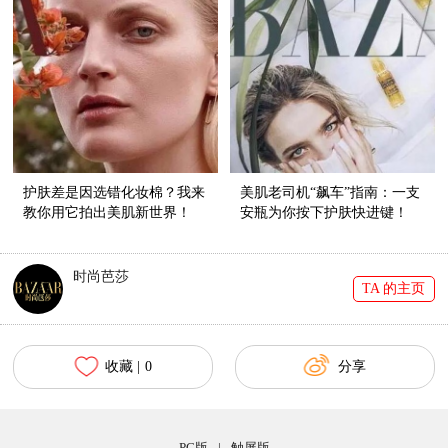
护肤差是因选错化妆棉？我来
美肌老司机“飙车”指南：一支
教你用它拍出美肌新世界！
安瓶为你按下护肤快进键！
时尚芭莎
TA 的主页
收藏 |
0
分享
PC版
|
触屏版