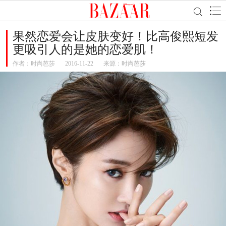
果然恋爱会让皮肤变好！比高俊熙短发
更吸引人的是她的恋爱肌！
作者：
时尚芭莎
2016-11-22
来源：时尚芭莎