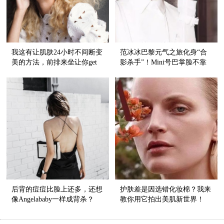
我这有让肌肤24小时不间断变
范冰冰巴黎元气之旅化身“合
美的方法，前排来坐让你get
影杀手”！Mini号巴掌脸不靠
这个美肤知识点！
眼镜遮，靠这按摩五步！
后背的痘痘比脸上还多，还想
护肤差是因选错化妆棉？我来
像Angelababy一样成背杀？
教你用它拍出美肌新世界！