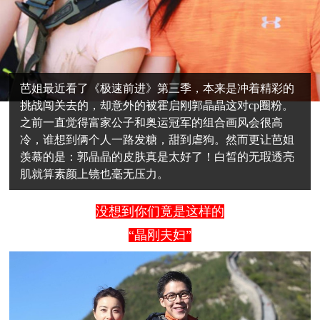
芭姐最近看了《极速前进》第三季，本来是冲着精彩的
挑战闯关去的，却意外的被霍启刚郭晶晶这对cp圈粉。
之前一直觉得富家公子和奥运冠军的组合画风会很高
冷，谁想到俩个人一路发糖，甜到虐狗。然而更让芭姐
羡慕的是：郭晶晶的皮肤真是太好了！白皙的无瑕透亮
肌就算素颜上镜也毫无压力。
没想到你们竟是这样的
“晶刚夫妇”