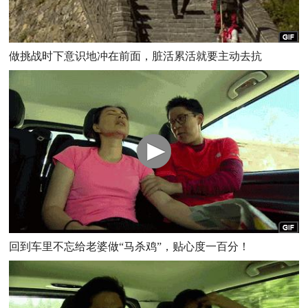
做挑战时下意识地冲在前面，脏活累活就要主动去抗
回到车里不忘给老婆做“马杀鸡”，贴心度一百分！