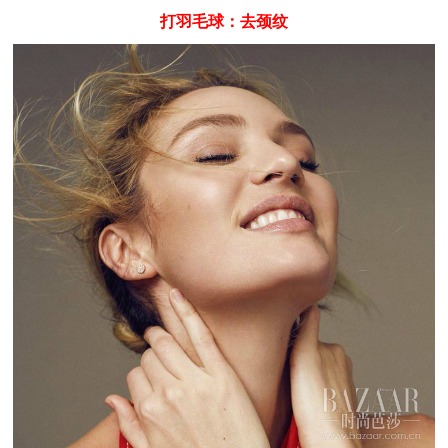
打羽毛球：去颈纹