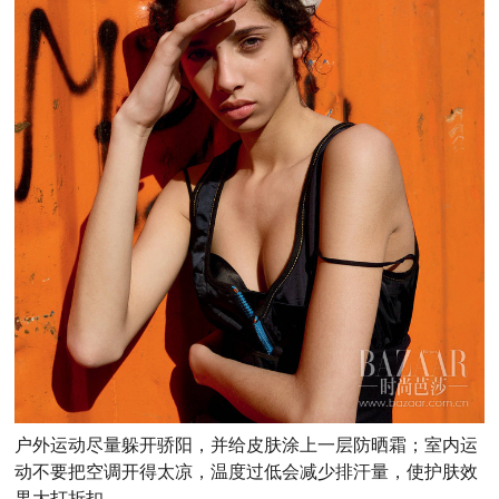
户外运动尽量躲开骄阳，并给皮肤涂上一层防晒霜；室内运
动不要把空调开得太凉，温度过低会减少排汗量，使护肤效
果大打折扣。