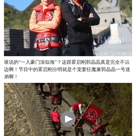
谁说的“一入豪门深似海”？这跟霍启刚郭晶晶真是完全不沾
边啊！节目中的霍启刚分明就是个宠妻狂魔兼郭晶晶一号迷
弟啊！