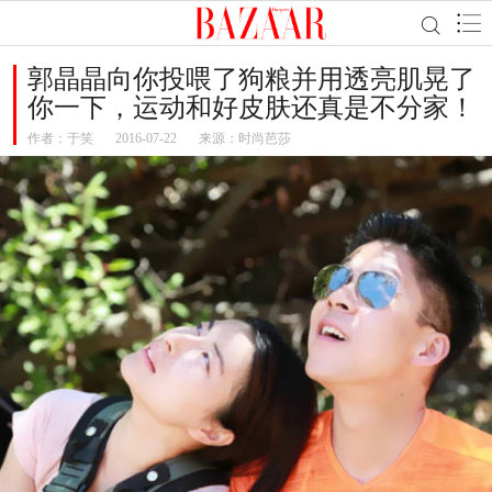
郭晶晶向你投喂了狗粮并用透亮肌晃了
你一下，运动和好皮肤还真是不分家！
作者：
于笑
2016-07-22
来源：时尚芭莎