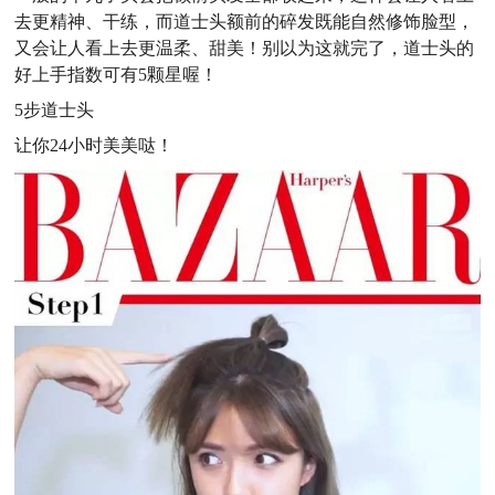
去更精神、干练，而道士头额前的碎发既能自然修饰脸型，
又会让人看上去更温柔、甜美！别以为这就完了，道士头的
好上手指数可有5颗星喔！
5步道士头
让你24小时美美哒！