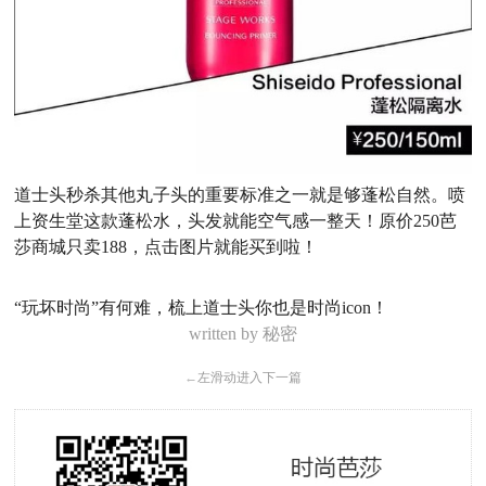
道士头秒杀其他丸子头的重要标准之一就是够蓬松自然。喷
上资生堂这款蓬松水，头发就能空气感一整天！原价250
芭
莎商城
只卖188，
点击图片
就能买到啦！
“玩坏时尚”有何难，梳上道士头你也是时尚icon！
written by
秘密
←
左滑动进入下一篇