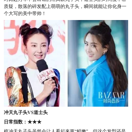
质疑，散落的碎发配上萌萌的丸子头，瞬间就能让你化身一
个大写的美中带帅！
冲天
丸子头VS道士头
日常指数：★
★★
梳冲天丸子头虽然会让人看起来更“鲜嫩”，但这个发型还是