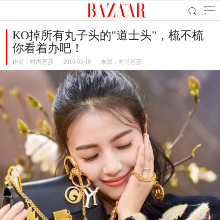
KO掉所有丸子头的"道士头"，梳不梳
你看着办吧！
作者：
时尚芭莎
2016-03-18
来源：时尚芭莎