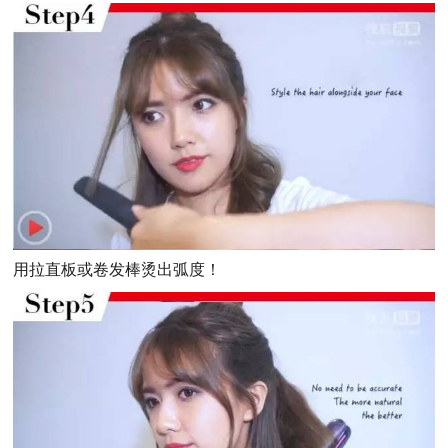
用拉直板或卷发棒烫出弧度！