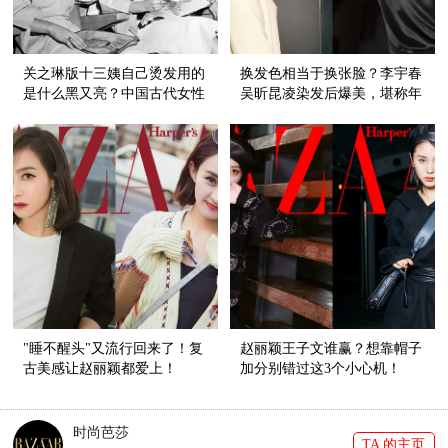
关之琳版十三姨自己烫发用的
换发色相当于换张脸？李宇春
是什么黑又亮？中国古代女性
吴昕昆凌染发后爆美，堪称年
对卷发的狂热深入骨髓，真
度最in发色！
潮！
"睡不醒头"又流行回来了！复
赵丽颖王子文谁赢？想靠帽子
古美感让赵丽颖都爱上！
加分别错过这3个小心机！
时尚芭莎
TA 的主页