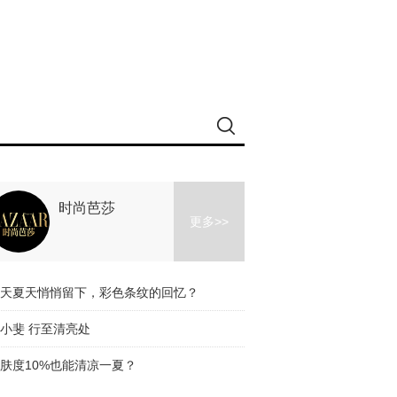
时尚芭莎
更多>>
天夏天悄悄留下，彩色条纹的回忆？
小斐 行至清亮处
肤度10%也能清凉一夏？