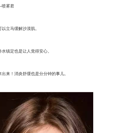
—喷雾君
可以立马缓解沙漠肌。
补水镇定也是让人觉得安心。
拿出来！消炎舒缓也是分分钟的
事儿。