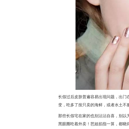
长假过后皮肤普遍容易出现问题，出门
变，吃多了按只卖的海鲜，或者水土不
那些长假宅在家的也别沾沾自喜，别以
黑眼圈吃着外卖！芭姐掐指一算，都晓