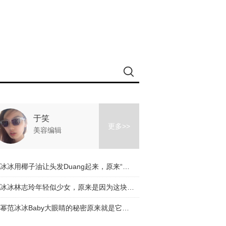
于笑
更多>>
美容编辑
范冰冰用椰子油让头发Duang起来，原来“白鼠冰”是如此接地气！
李冰冰林志玲年轻似少女，原来是因为这块脂肪长对了地方！
杨幂范冰冰Baby大眼睛的秘密原来就是它？搞得我好想每天都试一遍啊！