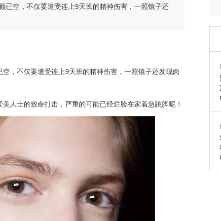
额已空，不仅要遭受连上9天班的精神伤害，一照镜子还
已空，不仅要遭受连上9天班的精神伤害，一照镜子还发现肉
爱美人士的致命打击，严重的可能已经烂脸在家着急跳脚呢！