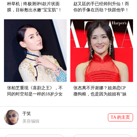
种草机 | 终极测评6款片状面
赵又廷的手已经帅到升仙！而
膜，目标敷出水嫩“宝宝肌”！
你的手像在历劫？快跟他学！
张柏芝重现《喜剧之王》，不
张杰离不开谢娜？姐弟恋CP
同的时空却是一样的18岁少女
撒狗粮，也是因为姐姐有“妹
肌！
妹肌”！
于笑
TA 的主页
美容编辑