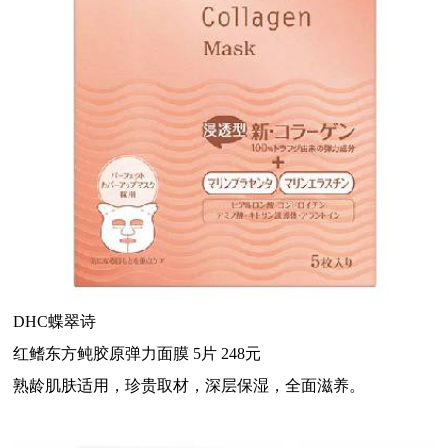
DHC蝶翠诗
红鳍东方鲀胶原弹力面膜 5片 248元
熟龄肌肤适用，珍贵取材，深层保湿，全面滋养。