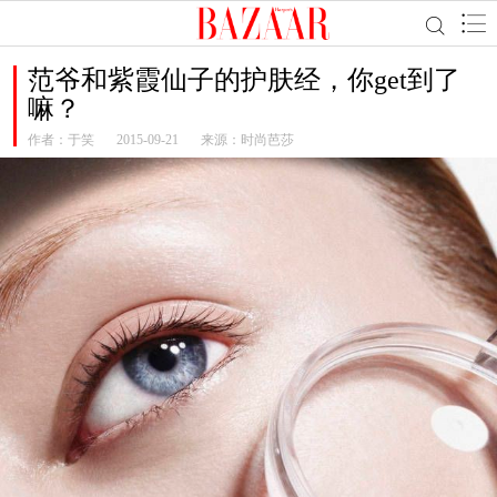
范爷和紫霞仙子的护肤经，你get到了
嘛？
作者：
于笑
2015-09-21
来源：时尚芭莎