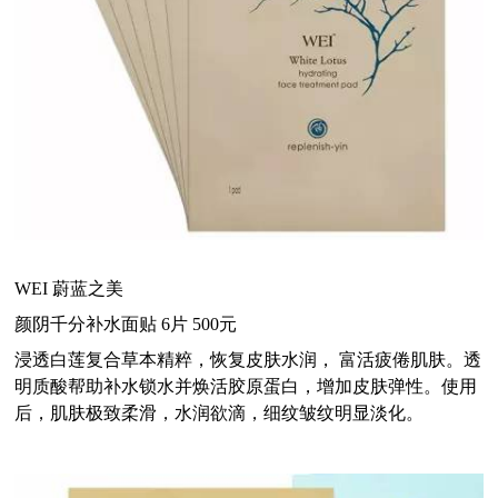
WEI 蔚蓝之美
颜阴千分补水面贴 6片 500元
浸透白莲复合草本精粹，
恢复
皮肤水润， 富活疲倦肌肤。透
明质酸帮助补水锁水并焕活胶原蛋白，增加皮肤弹性。使用
后，肌肤极致柔滑，水润欲滴，细纹皱纹明显淡化。