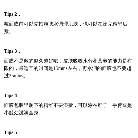
Tips 2
，
敷面膜前可以先拍爽肤水调理肌肤，也可以在涂完精华后
敷。
Tips 3
，
面膜不是敷的越久越好哦，皮肤吸收水分和营养的能力是有
限的，最适宜的时间是
15mins
左右，再水润的面膜也不要超
过
25mins
。
Tips 4
面膜包装里剩下的精华不要浪费，可以涂在脖子，手臂或是
小腿处滋润全身。
Tips 5