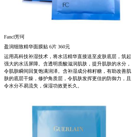
Fancl芳珂
盈润细致精华面膜贴 6片 360元
运用高科技补湿技术，将水活精华直接送至皮肤底层，筑起
强大的水活屏障。含透明质酸滋润肌肤，提升肌肤的水分，
令肌肤瞬间回复饱满润泽。含补湿成分棉籽糖，有助改善肌
肤的底层干燥，修护角质层，令肌肤发挥更佳的防御力，且
令水分不易流失，保湿功效更长久。