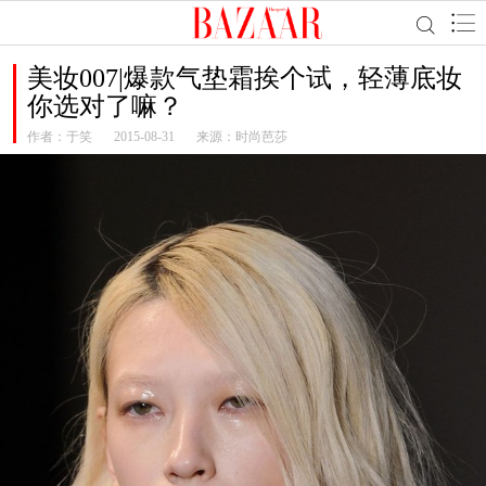
美妆007|爆款气垫霜挨个试，轻薄底妆
你选对了嘛？
作者：
于笑
2015-08-31
来源：时尚芭莎