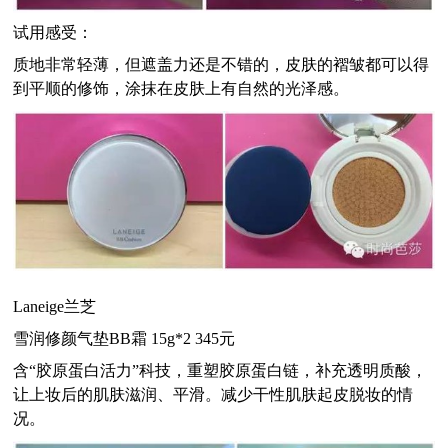
试用感受：
质地非常轻薄，但遮盖力还是不错的，皮肤的褶皱都可以得
到平顺的修饰，涂抹在皮肤上有自然的光泽感。
Laneige
兰芝
雪润修颜气垫BB霜 15g*2 345元
含“胶原蛋白活力”科技，重塑胶原蛋白链，补充透明质酸，
让上妆后的肌肤滋润、平滑。减少干性肌肤起皮脱妆的情
况。