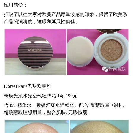
试用感受：
打破了以往大家对欧美产品厚重妆感的印象，保留了欧美系
产品的滋润度，遮瑕和延展性俱佳。
L'oreal Paris
巴黎欧莱雅
奇焕光采水光空气轻垫霜
14g 199
元
含
35%
精华水，紧锁舒爽水润精华。配合“智慧取量”粉扑，
精确蘸取理想用量，贴合肌肤
,
无瑕修颜。