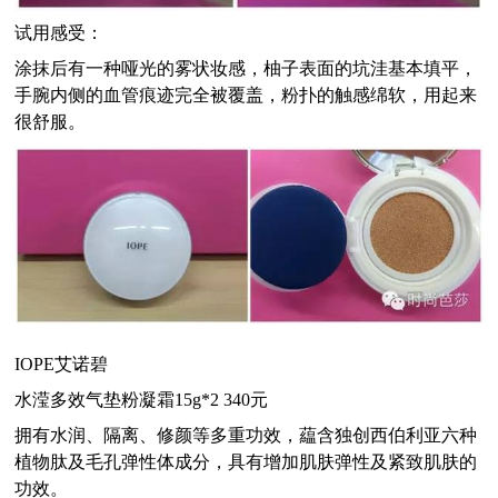
试用感受：
涂抹后有一种哑光的雾状妆感，柚子表面的坑洼基本填平，
手腕内侧的血管痕迹完全被覆盖，粉扑的触感绵软，用起来
很舒服。
IOPE
艾诺碧
水滢多效气垫粉凝霜
15g*2 340
元
拥有水润、隔离、修颜等多重功效，藴含独创西伯利亚六种
植物肽及毛孔弹性体成分，具有增加肌肤弹性及紧致肌肤的
功效。