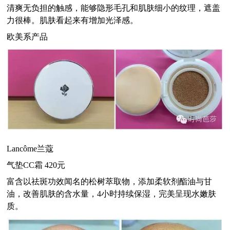
清爽无负担的触感，能够隐形毛孔和肌肤细小的纹理，遮盖
力很棒。肌肤看起来有增加光泽感。
欧美系产品
Lancôme
兰蔻
气垫
CC
霜
420
元
富含以祛斑功效闻名的松树萃取物，添加柔软剂酯油与甘
油，改善肌肤的含水量，
4
小时持续保湿，完美呈现水嫩肤
质。