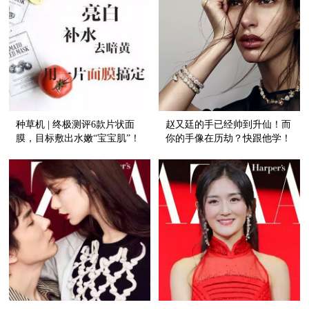
种草机 | 终极测评6款片状面
赵又廷的手已经帅到升仙！而
膜，目标敷出水嫩“宝宝肌”！
你的手像在历劫？快跟他学！