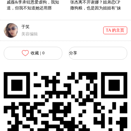
戚薇&李承铉恩爱虐狗，我知
张杰离不开谢娜？姐弟恋CP
道，但我不知道她还用唇
撒狗粮，也是因为姐姐有“妹
色"告白"！
妹肌”！
于笑
TA 的主页
美容编辑
收藏 |
0
分享