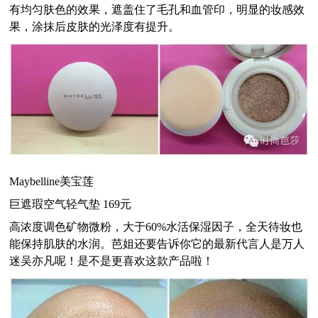
有均匀肤色的效果，遮盖住了毛孔和血管印，明显的妆感效
果，涂抹后皮肤的光泽度有提升。
Maybelline
美宝莲
巨遮瑕空气轻气垫
169
元
高浓度调色矿物微粉，大于
60%
水活保湿因子，全天待妆也
能保持肌肤的水润。芭姐还要告诉你它的最新代言人是万人
迷吴亦凡呢！是不是更喜欢这款产品啦！